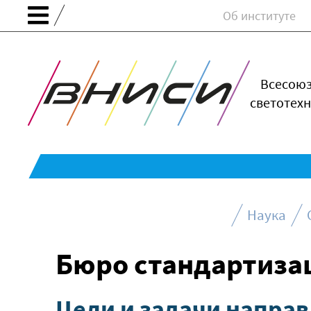
Об институте
Всесою
светотехн
Наука
Бюро стандартиза
Цели и задачи напра