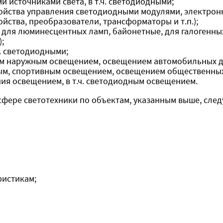
 источниками света, в т.ч. светодиодными;
ройства управления светодиодными модулями, электро
йства, преобразователи, трансформаторы и т.п.);
 для люминесцентных ламп, байонетные, для галогенных
;
ч. светодиодными;
м наружным освещением, освещением автомобильных д
, спортивным освещением, освещением общественных з
я освещением, в т.ч. светодиодным освещением.
 сфере светотехники по объектам, указанным выше, сл
ристикам;