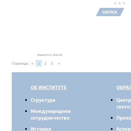
НАУКА
Новости 1 - 8 из 19
Страницы:
←
1
2
3
→
ОБ ИНСТИТУТЕ
ОБРА
Структура
Центр
свето
Международное
сотрудничество
Прох
История
Аспир