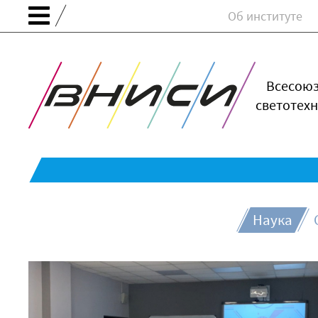
Об институте
Всесою
светотехн
Наука