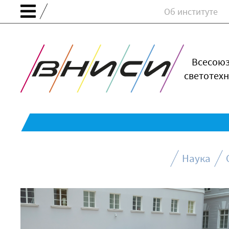
Об институте
Всесою
светотехн
Наука