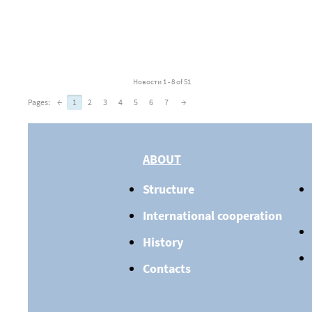
Новости 1 - 8 of 51
Pages:
←
1
2
3
4
5
6
7
→
ABOUT
Structure
International cooperation
History
Contacts