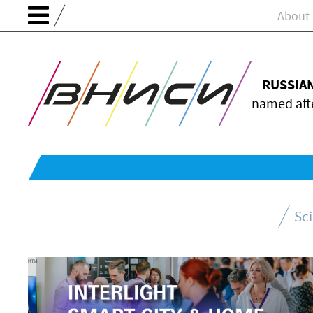
About
RUSSIA
named afte
Sc