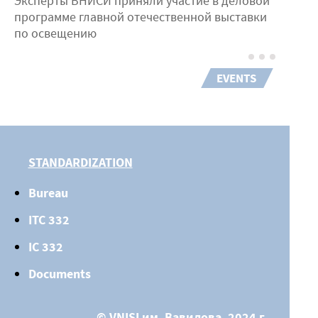
Эксперты ВНИСИ приняли участие в деловой
программе главной отечественной выставки
по освещению
EVENTS
STANDARDIZATION
Bureau
ITC 332
IC 332
Documents
© VNISI им. Вавилова, 2024 г.