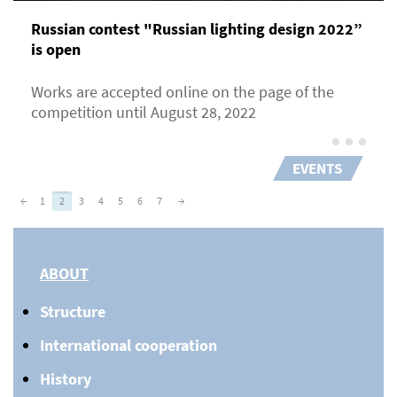
Russian contest "Russian lighting design 2022”
is open
Works are accepted online on the
page of the
competition
until August 28, 2022
EVENTS
←
1
2
3
4
5
6
7
→
ABOUT
Structure
International cooperation
History