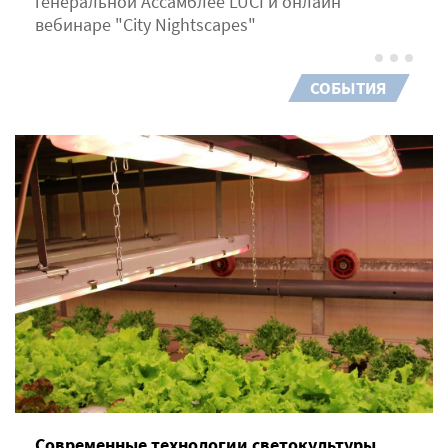
генеральной Ассамблее LUCI и онлайн
вебинаре "City Nightscapes"
СОБЫТИЯ
Современные технологии светокультуры