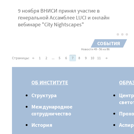
9 ноября ВНИСИ принял участие в
генеральной Ассамблее LUCI и онлайн
вебинаре "City Nightscapes"
СОБЫТИЯ
Новости 49 - 56 из 86
Страницы:
←
1
2
...
5
6
7
8
9
10
11
→
ОБ ИНСТИТУТЕ
ОБРА
Структура
Центр
свето
Международное
сотрудничество
Прох
История
Аспир