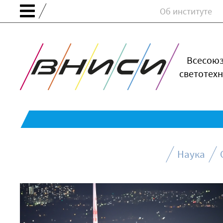
Об институте
Всесою
светотехн
Наука