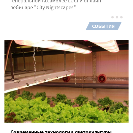
генеральной Ассамблее LUCI и онлайн
вебинаре "City Nightscapes"
СОБЫТИЯ
Современные технологии светокультуры