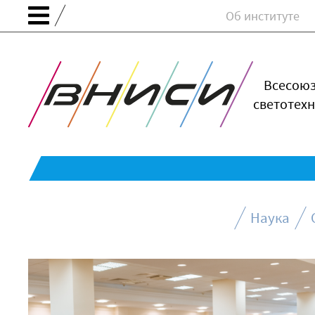
Об институте
Всесою
светотехн
Наука