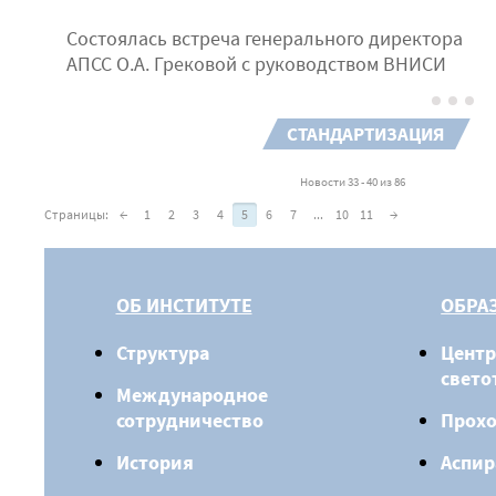
Состоялась встреча генерального директора
АПСС О.А. Грековой с руководством ВНИСИ
СТАНДАРТИЗАЦИЯ
Новости 33 - 40 из 86
Страницы:
←
1
2
3
4
5
6
7
...
10
11
→
ОБ ИНСТИТУТЕ
ОБРА
Структура
Центр
свето
Международное
сотрудничество
Прох
История
Аспир