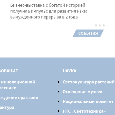
Бизнес-выставка с богатой историей
получила импульс для развития из-за
вынужденного перерыва в 2 года
СОБЫТИЯ
ЗОВАНИЕ
НАУКА
 инновационной
Светокультура растений
техники
Освещение музеев
ождение практики
Национальный комитет
антура
НТС «Светотехника»