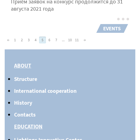
Приём заявок на конкурс продолжится до 31
августа 2021 года
EVENTS
←
1
2
3
4
5
6
7
...
10
11
→
ABOUT
Structure
International cooperation
History
Contacts
EDUCATION
Lightings Innovative Center