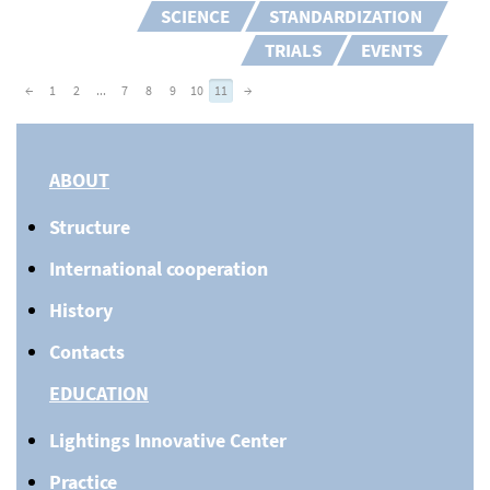
SCIENCE
STANDARDIZATION
TRIALS
EVENTS
←
1
2
...
7
8
9
10
11
→
ABOUT
Structure
International cooperation
History
Contacts
EDUCATION
Lightings Innovative Center
Practice