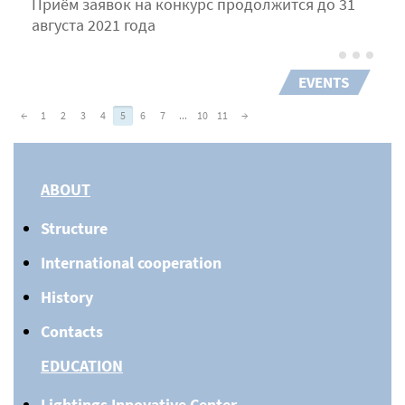
Приём заявок на конкурс продолжится до 31
августа 2021 года
EVENTS
←
1
2
3
4
5
6
7
...
10
11
→
ABOUT
Structure
International cooperation
History
Contacts
EDUCATION
Lightings Innovative Center