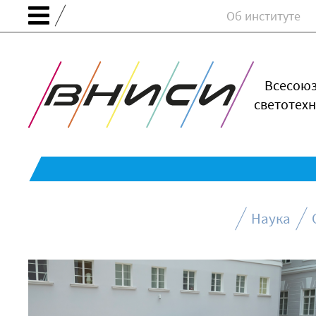
Об институте
Всесою
светотехн
Наука