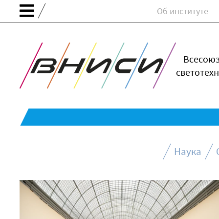
Об институте
Всесою
светотехн
Наука