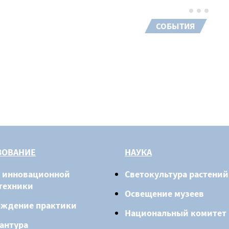
СОБЫТИЯ
ЗОВАНИЕ
НАУКА
 инновационной
Светокультура растений
техники
Освещение музеев
ождение практики
Национальный комитет
антура