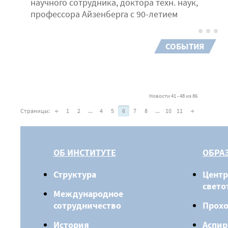
научного сотрудника, доктора техн. наук,
профессора Айзенберга с 90-летием
СОБЫТИЯ
Новости 41 - 48 из 86
Страницы:
←
1
2
...
4
5
6
7
8
...
10
11
→
ОБ ИНСТИТУТЕ
ОБРА
Структура
Центр
свето
Международное
сотрудничество
Прох
История
Аспир