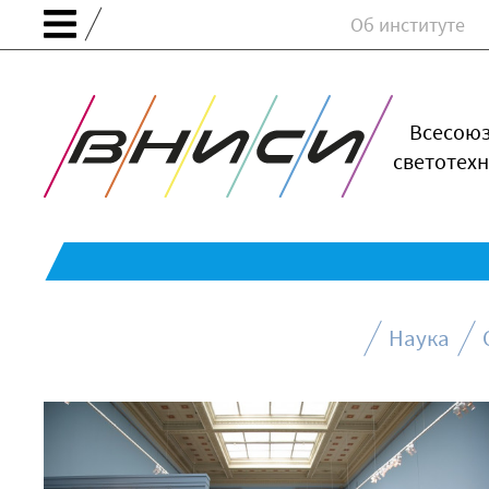
Об институте
Всесою
светотехн
Наука