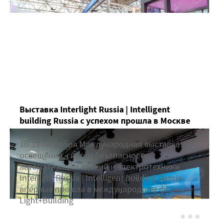
Выставка Interlight Russia | Intelligent
building Russia с успехом прошла в Москве
10-13 сентября Международная выставка
освещения, систем безопасности,
автоматизации зданий и электротехники
Interlight Russia | Intelligent building Russia
впервые прошла в международном формате
Light+Building