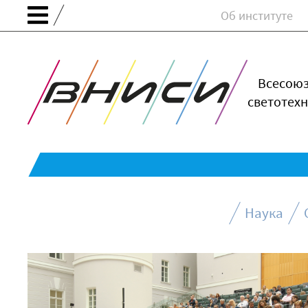
Об институте
Всесою
светотехн
Наука