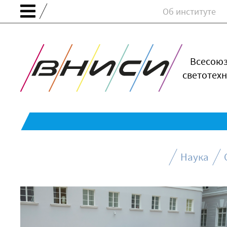
Об институте
Всесою
светотехн
Наука